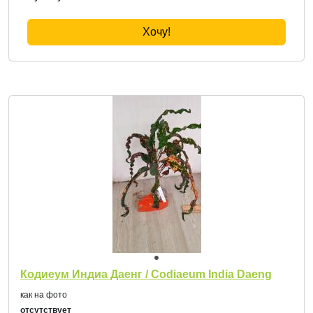
Хочу!
Кодиеум Индиа Даенг / Codiaeum India Daeng
как на фото
отсутствует