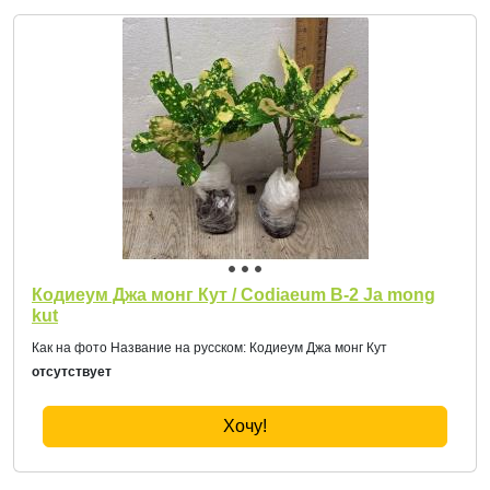
Кодиеум Джа монг Кут / Codiaeum B-2 Ja mong
kut
Как на фото Название на русском: Кодиеум Джа монг Кут
отсутствует
Хочу!