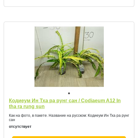
Кодиеум Ин Тха ра рунг сан / Codiaeum A12 In
tha ra rung sun
Как на фото, в пакете. Название на русском: Кодиеум Ин Тха ра рунг
сан
отсутствует