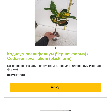
Кодиеум овалифолиум (Черная форма) /
Codiaeum ovalifolium (black form)
как на фото Название на русском: Кодиеум овалифолиум (Черная
форма)
отсутствует
Хочу!