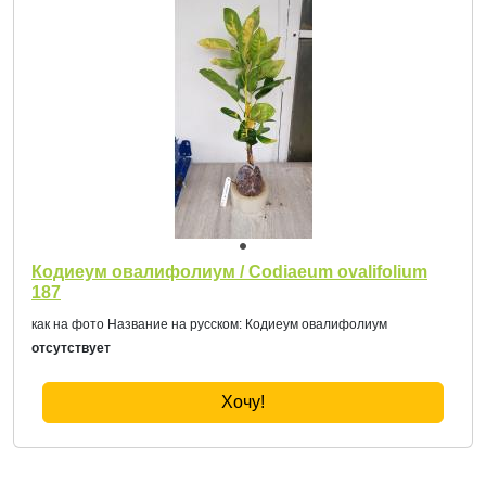
Кодиеум овалифолиум / Codiaeum ovalifolium
187
как на фото Название на русском: Кодиеум овалифолиум
отсутствует
Хочу!