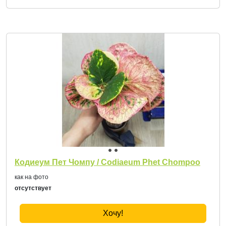
Кодиеум Пет Чомпу / Codiaeum Phet Chompoo
как на фото
отсутствует
Хочу!