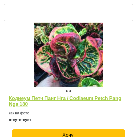
Кодиеум Петч Панг Нга / Codiaeum Petch Pang
Nga 180
как на фото
отсутствует
Хочу!